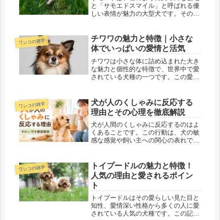
と「サモエドスマイル」と呼ばれる優
しい表情が魅力の大型犬です。その美
しい見た目と親しみやすい性格から、
世界中で愛される犬種となっていま
す。この記事では、サモエドの特徴や
チワワの魅力と特徴｜小さな
ワンコの雑学
飼い方、健康管理のポイントなど、サ
体でいっぱいの愛情と活気
モエ...
チワワは小さな体に詰め込まれた大き
な魅力と個性的な特徴で、世界中で愛
されている犬種の一つです。この愛ら
しい犬たちの人気の秘密と、彼らが持
つ素晴らしい特徴について、この記事
では詳しく探求していきます。チワワ
犬が人のくしゃみに反応する
ワンコの雑学
を飼っている飼い主の方々はもちろ
理由とその心理を徹底解説
ん、...
犬が人間のくしゃみに反応するのはよ
くあることです。この行動は、犬の敏
感な感覚や飼い主への関心の表れであ
ると考えられます。しかし、具体的な
理由や心理はどのようなものなのでし
ょうか？この記事では、犬がくしゃみ
トイプードルの魅力と特徴！
ワンコの雑学
に反応する理由やその背景、さらに飼
人気の理由と愛されるポイン
い...
ト
トイプードルはその愛らしい見た目と
知性、愛情深い性格から多くの人に愛
されている人気の犬種です。この記事