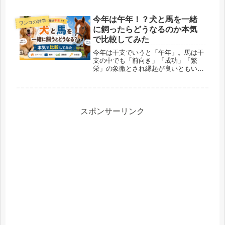
では、トイプードルの魅力と特徴につ
いて詳しく解説します。トイプードル
の魅力に触れることで、飼い主との絆
今年は午年！？犬と馬を一緒
ワンコの雑学
を深めるきっかけとなることでしょ
に飼ったらどうなるのか本気
う。...
で比較してみた
今年は干支でいうと「午年」。馬は干
支の中でも「前向き」「成功」「繁
栄」の象徴とされ縁起が良いともいわ
れる干支です。また馬は競馬、馬術競
技などを通して長年日本人に親しまれ
てきた動物でもありますので、「午年
なら馬も飼うのもアリなのでは？」
と、ふ...
スポンサーリンク