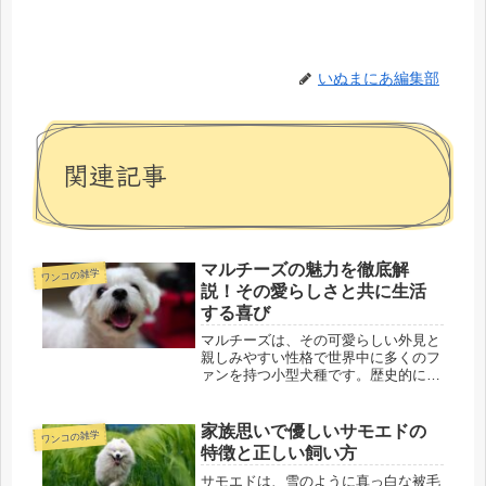
いぬまにあ編集部
関連記事
マルチーズの魅力を徹底解
ワンコの雑学
説！その愛らしさと共に生活
する喜び
マルチーズは、その可愛らしい外見と
親しみやすい性格で世界中に多くのフ
ァンを持つ小型犬種です。歴史的には
地中海地域に起源を持ち、高貴な家庭
で愛されてきた経緯があります。この
記事では、マルチーズの基本的な情報
家族思いで優しいサモエドの
ワンコの雑学
とその魅力的な歴史について紹介しま
特徴と正しい飼い方
す...
サモエドは、雪のように真っ白な被毛