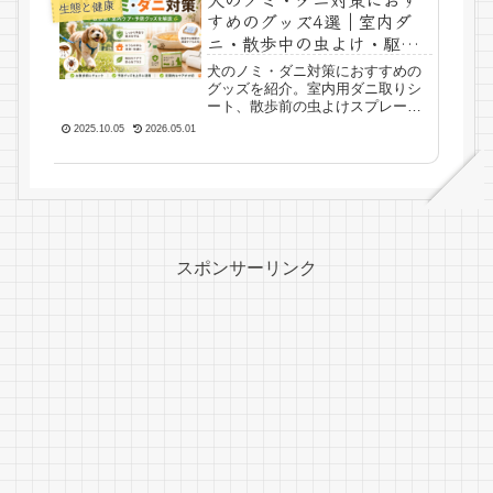
生態と健康
すめのグッズ4選｜室内ダ
ニ・散歩中の虫よけ・駆除
薬まで解説
犬のノミ・ダニ対策におすすめの
グッズを紹介。室内用ダニ取りシ
ート、散歩前の虫よけスプレー、
スポットオンタイプのノミ・マダ
2025.10.05
2026.05.01
ニ対策薬など、用途別に選び方や
使い方を解説します。※本記事で
は商品PRが含まれます。犬のノ
ミ・ダニ対策は「外」と「室
内」...
スポンサーリンク