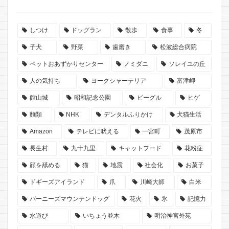
しつけ
ドッグラン
散歩
食事
冬
子犬
野菜
歯磨き
松波総合病院
ペットおあずかりセンター
ノミダニ
ソレイユの丘
人の気持ち
ヨークシャーテリア
富津岬
館山城
昭和記念公園
ビーグル
ヒゲ
麵類
NHK
デンタルふりかけ
犬猫生活
Amazon
テレビに吠える
一宮町
茂原市
長生村
九十九里
キャットフード
花粉症
顔を舐める
猫
地震
社会化
お菓子
ドギーズアイランド
爪
川崎大師
白米
バーニーズマウンテンドッグ
花火
氷
記憶力
水遊び
いちょう並木
明治神宮外苑