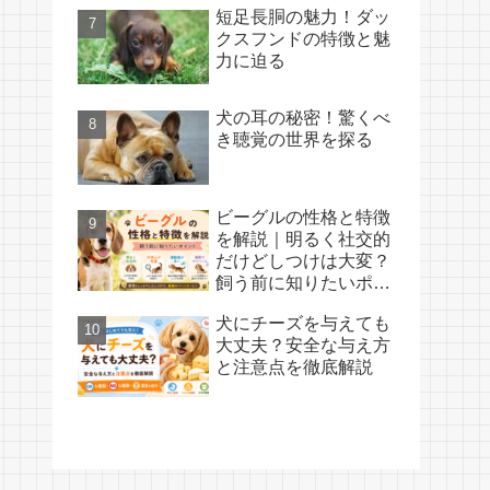
短足長胴の魅力！ダッ
クスフンドの特徴と魅
力に迫る
犬の耳の秘密！驚くべ
き聴覚の世界を探る
ビーグルの性格と特徴
を解説｜明るく社交的
だけどしつけは大変？
飼う前に知りたいポイ
ント
犬にチーズを与えても
大丈夫？安全な与え方
と注意点を徹底解説