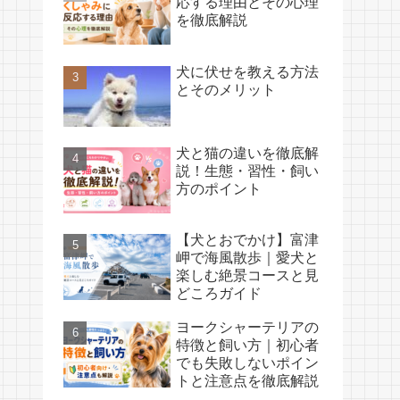
応する理由とその心理
を徹底解説
犬に伏せを教える方法
とそのメリット
犬と猫の違いを徹底解
説！生態・習性・飼い
方のポイント
【犬とおでかけ】富津
岬で海風散歩｜愛犬と
楽しむ絶景コースと見
どころガイド
ヨークシャーテリアの
特徴と飼い方｜初心者
でも失敗しないポイン
トと注意点を徹底解説