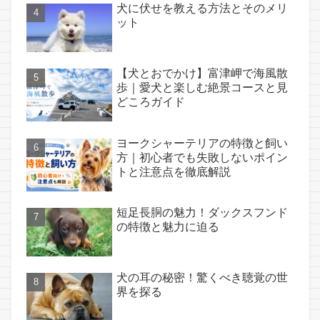
犬に伏せを教える方法とそのメリ
ット
【犬とおでかけ】富津岬で海風散
歩｜愛犬と楽しむ絶景コースと見
どころガイド
ヨークシャーテリアの特徴と飼い
方｜初心者でも失敗しないポイン
トと注意点を徹底解説
短足長胴の魅力！ダックスフンド
の特徴と魅力に迫る
犬の耳の秘密！驚くべき聴覚の世
界を探る