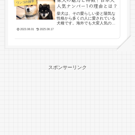
ワンコの雑学
人気ナンバー1の理由とは？
柴犬は、その愛らしい姿と陽気な
性格から多くの人に愛されている
犬種です。海外でも大変人気の高
い日本犬であり、柴犬をそのまま
2023.08.01
2025.08.17
ローマ字読みした「Shiba Inu」や
「Shiba」の名称で親しまれていま
す。この記事では、柴犬の特徴と
魅力に迫り、柴...
スポンサーリンク