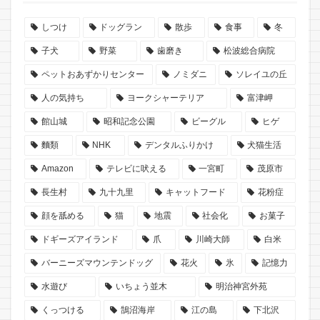
しつけ
ドッグラン
散歩
食事
冬
子犬
野菜
歯磨き
松波総合病院
ペットおあずかりセンター
ノミダニ
ソレイユの丘
人の気持ち
ヨークシャーテリア
富津岬
館山城
昭和記念公園
ビーグル
ヒゲ
麵類
NHK
デンタルふりかけ
犬猫生活
Amazon
テレビに吠える
一宮町
茂原市
長生村
九十九里
キャットフード
花粉症
顔を舐める
猫
地震
社会化
お菓子
ドギーズアイランド
爪
川崎大師
白米
バーニーズマウンテンドッグ
花火
氷
記憶力
水遊び
いちょう並木
明治神宮外苑
くっつける
鵠沼海岸
江の島
下北沢