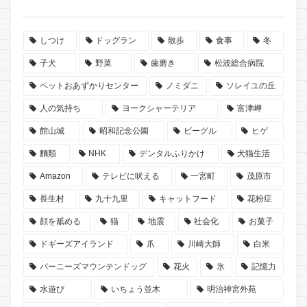
しつけ
ドッグラン
散歩
食事
冬
子犬
野菜
歯磨き
松波総合病院
ペットおあずかりセンター
ノミダニ
ソレイユの丘
人の気持ち
ヨークシャーテリア
富津岬
館山城
昭和記念公園
ビーグル
ヒゲ
麵類
NHK
デンタルふりかけ
犬猫生活
Amazon
テレビに吠える
一宮町
茂原市
長生村
九十九里
キャットフード
花粉症
顔を舐める
猫
地震
社会化
お菓子
ドギーズアイランド
爪
川崎大師
白米
バーニーズマウンテンドッグ
花火
氷
記憶力
水遊び
いちょう並木
明治神宮外苑