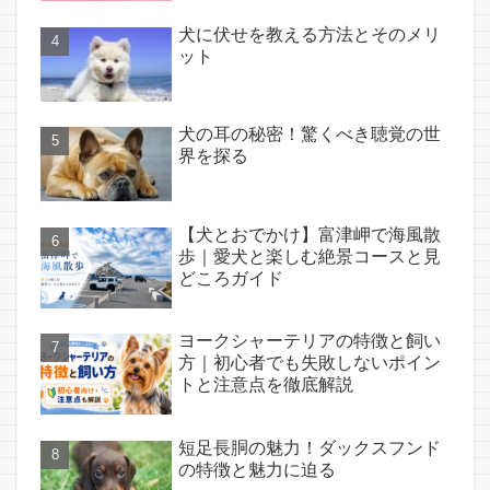
犬に伏せを教える方法とそのメリ
ット
犬の耳の秘密！驚くべき聴覚の世
界を探る
【犬とおでかけ】富津岬で海風散
歩｜愛犬と楽しむ絶景コースと見
どころガイド
ヨークシャーテリアの特徴と飼い
方｜初心者でも失敗しないポイン
トと注意点を徹底解説
短足長胴の魅力！ダックスフンド
の特徴と魅力に迫る