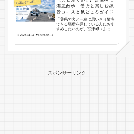
お
出かけスポット
海風散歩｜愛犬と楽しむ絶
景コースと見どころガイド
千葉県で犬と一緒に思いきり散歩
できる場所を探している方におす
すめしたいのが、富津岬（ふっつ
みさき）です。東京湾に突き出し
2026.04.04
2026.05.14
た独特の地形をしており、視界を
遮るものが少ないため、どこまで
も続く海と空を感じながら散歩が
できる開放的なスポット。今回
実...
スポンサーリンク