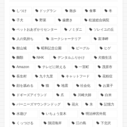
しつけ
ドッグラン
散歩
食事
冬
子犬
野菜
歯磨き
松波総合病院
ペットおあずかりセンター
ノミダニ
ソレイユの丘
人の気持ち
ヨークシャーテリア
富津岬
館山城
昭和記念公園
ビーグル
ヒゲ
麵類
NHK
デンタルふりかけ
犬猫生活
Amazon
テレビに吠える
一宮町
茂原市
長生村
九十九里
キャットフード
花粉症
顔を舐める
猫
地震
社会化
お菓子
ドギーズアイランド
爪
川崎大師
白米
バーニーズマウンテンドッグ
花火
氷
記憶力
水遊び
いちょう並木
明治神宮外苑
くっつける
鵠沼海岸
江の島
下北沢