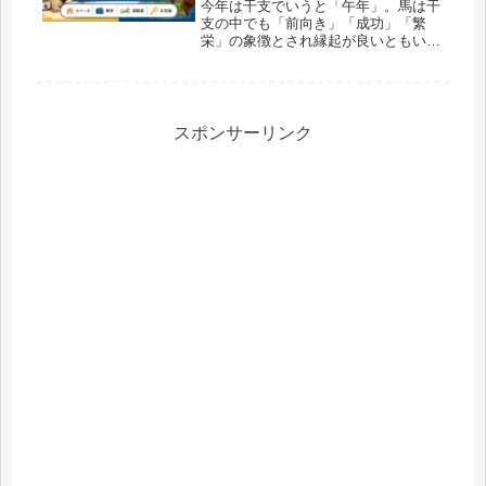
今年は干支でいうと「午年」。馬は干
支の中でも「前向き」「成功」「繁
栄」の象徴とされ縁起が良いともいわ
れる干支です。また馬は競馬、馬術競
技などを通して長年日本人に親しまれ
てきた動物でもありますので、「午年
なら馬も飼うのもアリなのでは？」
と、ふ...
スポンサーリンク