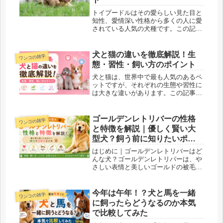
トイプードルはその愛らしい見た目と
知性、愛情深い性格から多くの人に愛
されている人気の犬種です。この記事
では、トイプードルの魅力と特徴につ
いて詳しく解説します。トイプードル
の魅力に触れることで、飼い主との絆
犬と猫の違いを徹底解説！生
ワンコの雑学
を深めるきっかけとなることでしょ
態・習性・飼い方のポイント
う。...
犬と猫は、世界中で最も人気のあるペ
ットですが、それぞれの生態や習性に
は大きな違いがあります。この記事で
は、犬と猫の違いについて詳しく解説
し、これから犬や猫を家族としてお迎
えすることを考えている方や、犬と猫
ゴールデンレトリバーの性格
ワンコの雑学
の違いについて理解を深めたい方に向
と特徴を解説｜優しく賢い大
け...
型犬？飼う前に知りたいポイ
ント
はじめに｜ゴールデンレトリバーはど
んな犬？ゴールデンレトリバーは、や
さしい表情と美しいゴールドの被毛が
魅力的な大型犬です。人懐っこく、穏
やかで、家族と一緒に過ごすことが大
好きな犬種として知られています。テ
今年は午年！？犬と馬を一緒
ワンコの雑学
レビや映画、SNSなどでも見かける
に飼ったらどうなるのか本気
こ...
で比較してみた