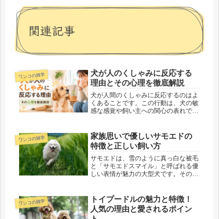
関連記事
犬が人のくしゃみに反応する
ワンコの雑学
理由とその心理を徹底解説
犬が人間のくしゃみに反応するのはよ
くあることです。この行動は、犬の敏
感な感覚や飼い主への関心の表れであ
ると考えられます。しかし、具体的な
理由や心理はどのようなものなのでし
ょうか？この記事では、犬がくしゃみ
家族思いで優しいサモエドの
ワンコの雑学
に反応する理由やその背景、さらに飼
特徴と正しい飼い方
い...
サモエドは、雪のように真っ白な被毛
と「サモエドスマイル」と呼ばれる優
しい表情が魅力の大型犬です。その美
しい見た目と親しみやすい性格から、
世界中で愛される犬種となっていま
す。この記事では、サモエドの特徴や
トイプードルの魅力と特徴！
ワンコの雑学
飼い方、健康管理のポイントなど、サ
人気の理由と愛されるポイン
モエ...
ト