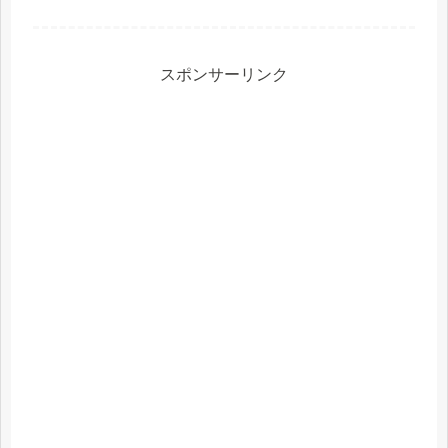
キャットフードを与えても大丈夫なの
でしょうか？結論から言うと、短期間
で少量を食べてしまう分には大きな問
題はありませんが、長期間与えると健
康...
スポンサーリンク