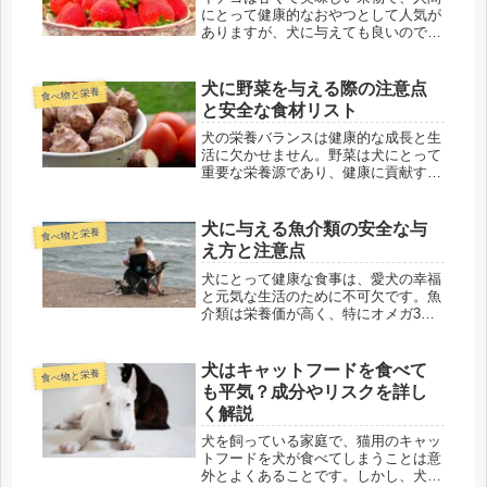
にとって健康的なおやつとして人気が
ありますが、犬に与えても良いのでし
ょうか？この記事では、犬にイチゴを
与える際の安全性やメリット、注意点
について詳しく解説します。愛犬に安
犬に野菜を与える際の注意点
食べ物と栄養
心して与えられるおやつとしてイチゴ
と安全な食材リスト
を...
犬の栄養バランスは健康的な成長と生
活に欠かせません。野菜は犬にとって
重要な栄養源であり、健康に貢献する
ことができますが、与える際には注意
が必要です。この記事では、犬に野菜
を与える際の注意点と安全な食材リス
犬に与える魚介類の安全な与
食べ物と栄養
トについて詳しく解説します。犬に適
え方と注意点
し...
犬にとって健康な食事は、愛犬の幸福
と元気な生活のために不可欠です。魚
介類は栄養価が高く、特にオメガ3脂
肪酸などが含まれていることから、犬
に与えることで健康に良い影響を与え
ることができます。しかし、犬に魚介
犬はキャットフードを食べて
食べ物と栄養
類を与える際には注意が必要です。本
も平気？成分やリスクを詳し
記...
く解説
犬を飼っている家庭で、猫用のキャッ
トフードを犬が食べてしまうことは意
外とよくあることです。しかし、犬に