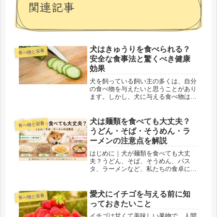
関連記事
犬はきゅうりを食べられる？
食べ物と栄養
安全な食事法と驚くべき健康
効果
犬を飼っている飼い主の多くは、自分
の食べ物を与えたいと思うことがあり
ます。しかし、犬に与える食べ物は慎
重に選ばなければなりません。きゅう
りは、犬に与える安全なオプションの
一つです。この記事では、犬にきゅう
犬は麺類を食べても大丈夫？
食べ物と栄養
りを食べさせても大丈夫なのか、どの
うどん・そば・そうめん・ラ
よ...
ーメンの注意点を解説
はじめに｜犬が麺類を食べても大丈
夫？うどん、そば、そうめん、パス
タ、ラーメンなど、私たちの食卓に登
場することが多い麺類。食事中に愛犬
がじっと見つめてきたり、床に落ちた
麺を食べてしまったりして、「犬は麺
愛犬にイチゴを与える前に知
食べ物と栄養
類を食べても大丈夫なの？」と不安に
っておきたいこと
なった...
イチゴは甘くて美味しい果物で、人間