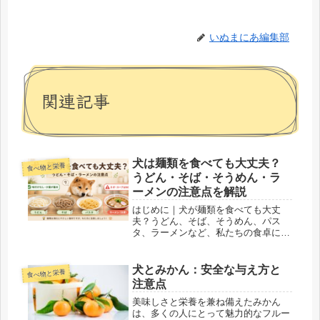
いぬまにあ編集部
関連記事
犬は麺類を食べても大丈夫？
食べ物と栄養
うどん・そば・そうめん・ラ
ーメンの注意点を解説
はじめに｜犬が麺類を食べても大丈
夫？うどん、そば、そうめん、パス
タ、ラーメンなど、私たちの食卓に登
場することが多い麺類。食事中に愛犬
がじっと見つめてきたり、床に落ちた
麺を食べてしまったりして、「犬は麺
犬とみかん：安全な与え方と
食べ物と栄養
類を食べても大丈夫なの？」と不安に
注意点
なった...
美味しさと栄養を兼ね備えたみかん
は、多くの人にとって魅力的なフルー