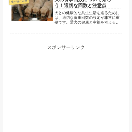
食べ物と栄養
ょうか？この記事では、犬に白米を与
う！適切な回数と注意点
える...
犬との健康的な共生生活を送るために
は、適切な食事回数の設定が非常に重
要です。愛犬の健康と幸福を考える上
で、正しい食事回数を理解し、実践す
ることが大切です。この記事では、犬
の食事回数について詳しく探求し、愛
犬の健康管理に役立つ情報をお届けし
ま...
スポンサーリンク