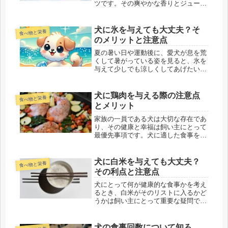
ツです。その爽やかな香りとジューシ
ーな果肉は、季節ごとに食卓を彩りま
す。一方で、我々の食卓に共に座る愛
犬にもみかんの魅力を分け与えたくな
犬に氷を与えても大丈夫？そ
食べ物と栄養
る瞬間があるかもしれません。しか
のメリットと注意点
し、こ...
夏の暑い日や運動後に、愛犬が息を荒
くして暑がっている姿を見ると、氷を
与えて少しでも涼しくしてあげたいと
思う飼い主さんは多いでしょう。しか
し、犬に氷を与えても安全なのでしょ
うか？この記事では、犬に氷を与える
犬に鶏肉を与える際の注意点
食べ物と栄養
ことのメリットや注意点、おすすめの
とメリット
与...
家族の一員である犬は大切な存在であ
り、その健康と幸福は飼い主にとって
最優先事項です。犬に適した食事を提
供することは、その一環として非常に
重要です。この記事では、犬に鶏肉を
与える際の注意点とメリットについて
犬に白米を与えても大丈夫？
食べ物と栄養
詳しく説明します。鶏肉は犬にとって
その利点と注意点
栄...
犬にとって何が健康的な食事かを考え
るとき、白米がそのリストに入るかど
うかは飼い主にとって重要な疑問で
す。白米は人間にとって一般的な主食
であり、エネルギー源として重要です
が、犬にとっても同様に有益なのでし
犬の食事回数について知ろ