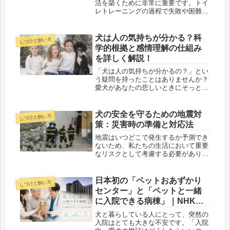
活を築くために非常に重要です。トイ
レトレーニングの過程で失敗や困難が
あるかもしれませんが、根気と愛情を
持って取り組むことで、効果的なしつ
けが可能です。この記事では、子犬の
犬は人の気持ちが分かる？科
しつけと飼い方
トイレしつけについての基本的な方法
学的根拠と感情理解の仕組み
と...
を詳しく解説！
「犬は人の気持ちが分かるの？」とい
う疑問を持ったことはありませんか？
愛犬があなたの悲しいときにそっと寄
り添ってくれたり、怒ったときにシュ
ンとした表情を見せたりすることは、
犬を飼っている人なら誰もが経験する
犬の安全を守るための地震対
しつけと飼い方
ことではないでしょうか。実は、科学
策：災害時の準備と対応法
的...
地震はいつどこで発生するか予測でき
ないため、私たちの生活において重要
なリスクとして考慮する必要がありま
す。そして、私たちの家族である犬の
安全を確保することは、飼い主として
の大切な責任です。この記事では、地
日本初の「ペットおあずかり
しつけと飼い方
震が発生した際に犬の安全を守るため
センター」と「ペットと一緒
の...
に入院できる病棟」｜NHK番
組を見て感じた、愛犬と飼い
犬と暮らしている人にとって、突然の
主に寄り添う新しい医療の形
入院はとても大きな不安です。「入院