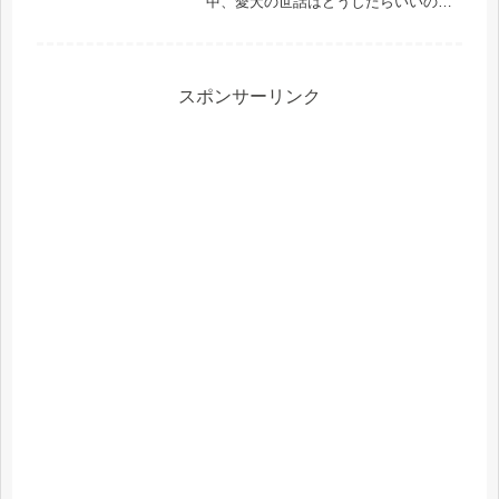
中、愛犬の世話はどうしたらいいのだ
ろう」「この子をひとりにしてしまっ
て大丈夫だろうか」「預け先が見つか
らなかったら、入院そのものをためら
ってしまうかもしれない」愛犬を家族
の...
スポンサーリンク