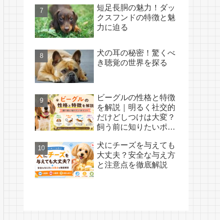
短足長胴の魅力！ダッ
クスフンドの特徴と魅
力に迫る
犬の耳の秘密！驚くべ
き聴覚の世界を探る
ビーグルの性格と特徴
を解説｜明るく社交的
だけどしつけは大変？
飼う前に知りたいポイ
ント
犬にチーズを与えても
大丈夫？安全な与え方
と注意点を徹底解説