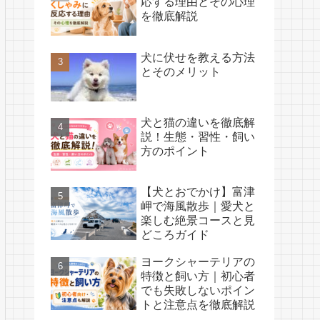
応する理由とその心理
を徹底解説
犬に伏せを教える方法
とそのメリット
犬と猫の違いを徹底解
説！生態・習性・飼い
方のポイント
【犬とおでかけ】富津
岬で海風散歩｜愛犬と
楽しむ絶景コースと見
どころガイド
ヨークシャーテリアの
特徴と飼い方｜初心者
でも失敗しないポイン
トと注意点を徹底解説