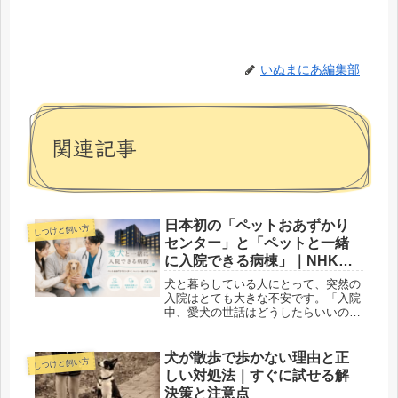
いぬまにあ編集部
関連記事
日本初の「ペットおあずかり
しつけと飼い方
センター」と「ペットと一緒
に入院できる病棟」｜NHK番
組を見て感じた、愛犬と飼い
犬と暮らしている人にとって、突然の
主に寄り添う新しい医療の形
入院はとても大きな不安です。「入院
中、愛犬の世話はどうしたらいいのだ
ろう」「この子をひとりにしてしまっ
て大丈夫だろうか」「預け先が見つか
らなかったら、入院そのものをためら
犬が散歩で歩かない理由と正
しつけと飼い方
ってしまうかもしれない」愛犬を家族
しい対処法｜すぐに試せる解
の...
決策と注意点