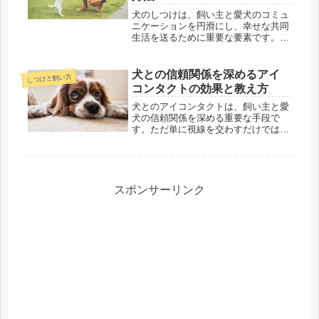
犬のしつけは、飼い主と愛犬のコミュ
ニケーションを円滑にし、幸せな共同
生活を送るために重要な要素です。正
しい時期から始めることで、犬はより
素直に学び、望ましい行動を身につけ
ることができます。この記事では、犬
犬との信頼関係を深めるアイ
しつけと飼い方
のしつけを始める最適な時期と基本的
コンタクトの効果と教え方
な...
犬とのアイコンタクトは、飼い主と愛
犬の信頼関係を深める重要な手段で
す。ただ単に視線を交わすだけではな
く、犬との円滑なコミュニケーション
やトレーニングの効果を高めるために
も役立ちます。本記事では、アイコン
タクトの効果や教え方、練習方法につ
いて...
スポンサーリンク