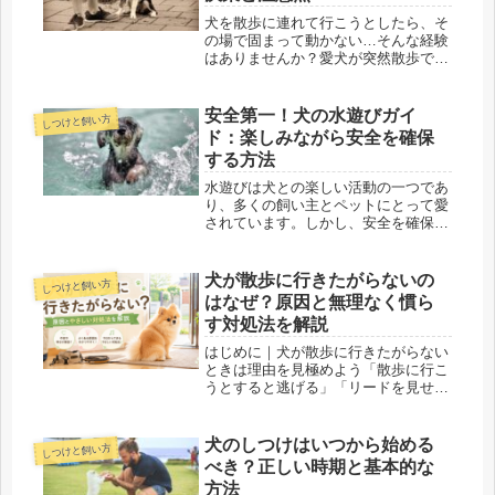
犬を散歩に連れて行こうとしたら、そ
の場で固まって動かない…そんな経験
はありませんか？愛犬が突然散歩で歩
かなくなると、飼い主は「どこか悪い
のでは？」と心配になりますよね。実
は、犬が散歩で歩かない原因は一つで
安全第一！犬の水遊びガイ
しつけと飼い方
はなく、体調・心理・環境などさまざ
ド：楽しみながら安全を確保
ま...
する方法
水遊びは犬との楽しい活動の一つであ
り、多くの飼い主とペットにとって愛
されています。しかし、安全を確保す
るためにはいくつかのポイントを押さ
えておく必要があります。この記事で
は、犬の水遊びに関する事前に知って
犬が散歩に行きたがらないの
しつけと飼い方
おきたい注意点などのポイントを詳し
はなぜ？原因と無理なく慣ら
く...
す対処法を解説
はじめに｜犬が散歩に行きたがらない
ときは理由を見極めよう「散歩に行こ
うとすると逃げる」「リードを見せる
と隠れてしまう」「玄関までは来るの
に外へ出たがらない」犬と暮らしてい
ると、散歩に行きたがらない様子に悩
犬のしつけはいつから始める
しつけと飼い方
むことがあります。犬は散歩が好きな
べき？正しい時期と基本的な
イ...
方法