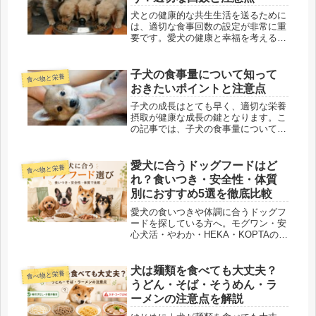
康...
犬との健康的な共生生活を送るために
は、適切な食事回数の設定が非常に重
要です。愛犬の健康と幸福を考える上
で、正しい食事回数を理解し、実践す
ることが大切です。この記事では、犬
の食事回数について詳しく探求し、愛
子犬の食事量について知って
食べ物と栄養
犬の健康管理に役立つ情報をお届けし
おきたいポイントと注意点
ま...
子犬の成長はとても早く、適切な栄養
摂取が健康な成長の鍵となります。こ
の記事では、子犬の食事量について知
っておくべき重要なポイントと注意点
を解説します。愛犬の成長をサポート
し、健康的な食生活を提供するための
愛犬に合うドッグフードはど
食べ物と栄養
情報をご紹介します。子犬の成長段階
れ？食いつき・安全性・体質
と...
別におすすめ5選を徹底比較
愛犬の食いつきや体調に合うドッグフ
ードを探している方へ。モグワン・安
心犬活・やわか・HEKA・KOPTAの特
徴を比較し、無添加・グレインフリ
ー・小型犬向け・フレンチブルドッグ
向けなど悩み別におすすめを紹介しま
犬は麺類を食べても大丈夫？
食べ物と栄養
す。※本記事では商品PRが含まれ...
うどん・そば・そうめん・ラ
ーメンの注意点を解説