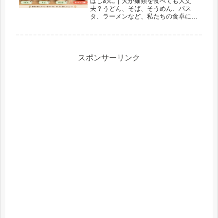
はじめに｜犬が麺類を食べても大丈
夫？うどん、そば、そうめん、パス
タ、ラーメンなど、私たちの食卓に登
場することが多い麺類。食事中に愛犬
がじっと見つめてきたり、床に落ちた
麺を食べてしまったりして、「犬は麺
類を食べても大丈夫なの？」と不安に
なった...
スポンサーリンク