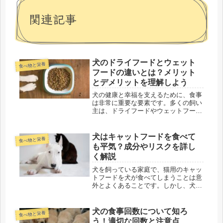
関連記事
犬のドライフードとウェット
食べ物と栄養
フードの違いとは？メリット
とデメリットを理解しよう
犬の健康と幸福を支えるために、食事
は非常に重要な要素です。多くの飼い
主は、ドライフードやウェットフード
のどちらが愛犬に適しているか迷うこ
とがあるでしょう。この記事では、ド
ライフードとウェットフードの違い、
犬はキャットフードを食べて
食べ物と栄養
それぞれのメリットとデメリットにつ
も平気？成分やリスクを詳し
い...
く解説
犬を飼っている家庭で、猫用のキャッ
トフードを犬が食べてしまうことは意
外とよくあることです。しかし、犬に
キャットフードを与えても大丈夫なの
でしょうか？結論から言うと、短期間
で少量を食べてしまう分には大きな問
犬の食事回数について知ろ
食べ物と栄養
題はありませんが、長期間与えると健
う！適切な回数と注意点