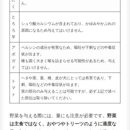
ん。
く
と
ろ
シュウ酸カルシウムが含まれており、かゆみやかぶれの
ろ
原因になるため与えてはいけません。
芋
ア
ペルシンの成分が有害なため、嘔吐や下痢などの中毒症
ボ
状が出ます。
ガ
種も固く大きく喉を詰まらせる可能性があるため、与え
ド
てはいけません。
ヘタや茎、葉、種、皮が犬にとっては有害であり、下
ト
痢、嘔吐などの中毒症状が出ます。
マ
実の部分のみ与えることは可能ですが、必ず上記で述べ
ト
た部位は取り除いてください。
野菜を与える際には、量にも注意が必要です。
野菜
は主食ではなく、おやつやトリーツのように適度な