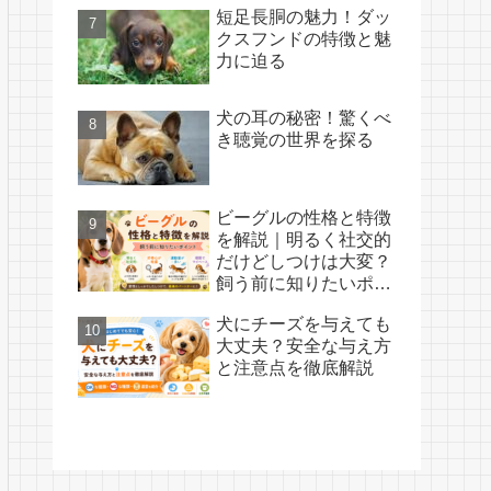
短足長胴の魅力！ダッ
クスフンドの特徴と魅
力に迫る
犬の耳の秘密！驚くべ
き聴覚の世界を探る
ビーグルの性格と特徴
を解説｜明るく社交的
だけどしつけは大変？
飼う前に知りたいポイ
ント
犬にチーズを与えても
大丈夫？安全な与え方
と注意点を徹底解説