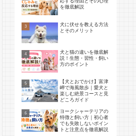
応する理由とその心理
を徹底解説
犬に伏せを教える方法
とそのメリット
犬と猫の違いを徹底解
説！生態・習性・飼い
方のポイント
【犬とおでかけ】富津
岬で海風散歩｜愛犬と
楽しむ絶景コースと見
どころガイド
ヨークシャーテリアの
特徴と飼い方｜初心者
でも失敗しないポイン
トと注意点を徹底解説