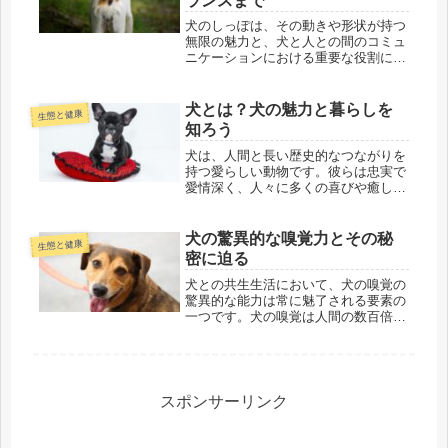
ランスまで
犬のしっぽは、その動きや形状が持つ
無限の魅力と、犬と人との間のコミュ
ニケーションにおける重要な役割によ
って、長年にわたり多くの人々を魅了
してきました。この記事では、犬のし
っぽが持つ様々な役割について掘り下
犬とは？犬の魅力と暮らしを
生態と健康
げ、犬の行動や感情をより深く理解す
知ろう
る...
犬は、人間と長い歴史的なつながりを
持つ愛らしい動物です。彼らは忠実で
愛情深く、人々に多くの喜びや癒しを
提供してくれます。本記事では、犬の
種類や特徴、健康と飼育、しつけと訓
練、そして彼らとの楽しい時間につい
犬の驚異的な嗅覚力とその秘
生態と健康
て探ってみましょう。犬の種類犬には
密に迫る
さ...
犬との共生生活において、犬の嗅覚の
驚異的な能力は常に魅了される要素の
一つです。犬の嗅覚は人間の数百倍か
ら数千倍も優れており、匂いを感知す
る能力は私たちには想像もつかないほ
どです。この記事では、犬の嗅覚の特
徴や驚異的な能力について探求し、嗅
覚...
スポンサーリンク