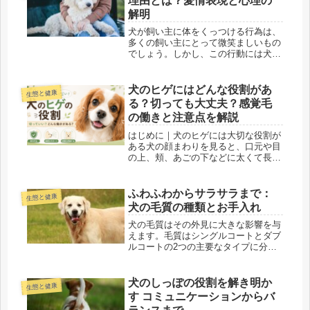
理由とは？愛情表現と心理の
解明
犬が飼い主に体をくっつける行為は、
多くの飼い主にとって微笑ましいもの
でしょう。しかし、この行動には犬特
有の心理や理由が隠されています。こ
の記事では、犬が飼い主に体をくっつ
ける行動の背景や意味について詳しく
犬のヒゲにはどんな役割があ
生態と健康
解説し、愛犬との絆を深めるための方
る？切っても大丈夫？感覚毛
法...
の働きと注意点を解説
はじめに｜犬のヒゲには大切な役割が
ある犬の顔まわりを見ると、口元や目
の上、頬、あごの下などに太くて長い
ヒゲが生えています。「犬のヒゲって
何のためにあるの？」「トリミングで
切っても大丈夫？」「抜けてしまった
ふわふわからサラサラまで：
生態と健康
けど問題ない？」そんな疑問を持った
犬の毛質の種類とお手入れ
こ...
犬の毛質はその外見に大きな影響を与
えます。毛質はシングルコートとダブ
ルコートの2つの主要なタイプに分け
られ、それぞれ異なる特徴とケアが必
要です。この記事では、それぞれの毛
質タイプについて詳しく探求し、適切
犬のしっぽの役割を解き明か
生態と健康
なお手入れ方法を紹介します。また、
す コミュニケーションからバ
毛...