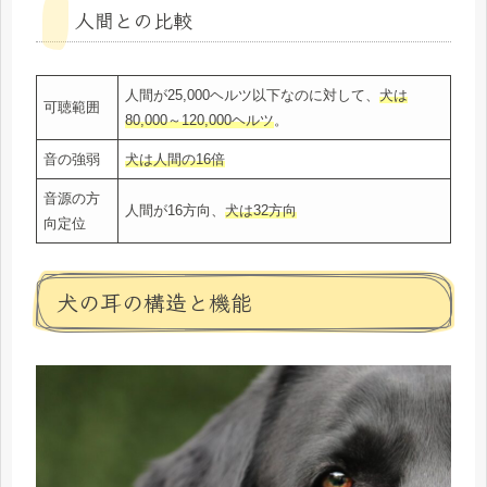
人間との比較
人間が25,000ヘルツ以下なのに対して、
犬は
可聴範囲
80,000～120,000ヘルツ
。
音の強弱
犬は人間の16倍
音源の方
人間が16方向、
犬は32方向
向定位
犬の耳の構造と機能