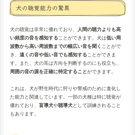
犬の聴覚能力の驚異
犬の聴覚は非常に優れており、
人間の聴力よりも高
い頻度の音を感知する
ことができます。犬は
低い周
波数から高い周波数までの幅広い音を聞く
ことがで
き、
遠くの音や低い音でも感知する
ことができま
す。また、犬の耳は方向を判断するのにも役立ち、
周囲の音の源を正確に特定すること
ができます。
これは、犬が野生時代に狩りや警戒のために進化し
た能力と関連しています。一部の犬種は特に聴覚が
優れており、
盲導犬
や
聴導犬
として訓練されること
もあります。