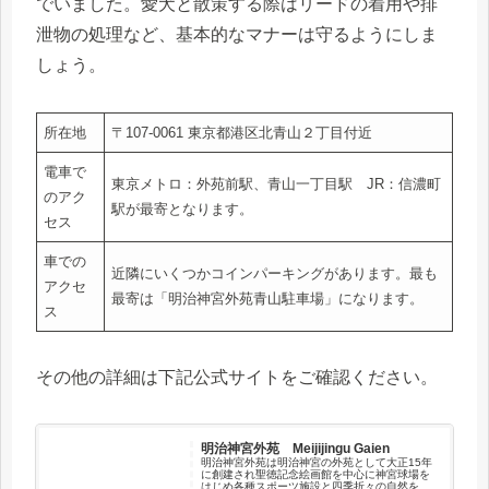
でいました。愛犬と散策する際はリードの着用や排
泄物の処理など、基本的なマナーは守るようにしま
しょう。
所在地
〒107-0061 東京都港区北青山２丁目付近
電車で
東京メトロ：外苑前駅、青山一丁目駅 JR：信濃町
のアク
駅が最寄となります。
セス
車での
近隣にいくつかコインパーキングがあります。最も
アクセ
最寄は「明治神宮外苑青山駐車場」になります。
ス
その他の詳細は下記公式サイトをご確認ください。
明治神宮外苑 Meijijingu Gaien
明治神宮外苑は明治神宮の外苑として大正15年
に創建され聖徳記念絵画館を中心に神宮球場を
はじめ各種スポーツ施設と四季折々の自然を満