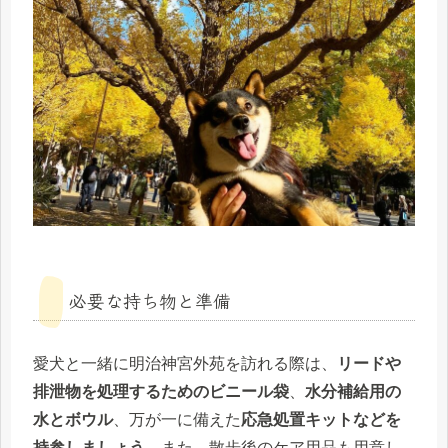
必要な持ち物と準備
愛犬と一緒に明治神宮外苑を訪れる際は、
リードや
排泄物を処理するためのビニール袋
、
水分補給用の
水とボウル
、万が一に備えた
応急処置キットなどを
持参しましょう
。また、散歩後のケア用品も用意し