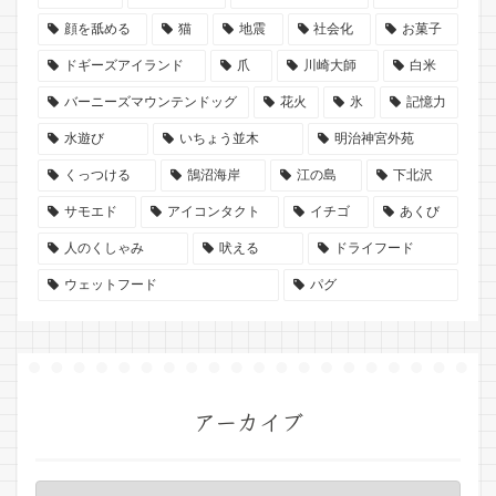
顔を舐める
猫
地震
社会化
お菓子
ドギーズアイランド
爪
川崎大師
白米
バーニーズマウンテンドッグ
花火
氷
記憶力
水遊び
いちょう並木
明治神宮外苑
くっつける
鵠沼海岸
江の島
下北沢
サモエド
アイコンタクト
イチゴ
あくび
人のくしゃみ
吠える
ドライフード
ウェットフード
パグ
アーカイブ