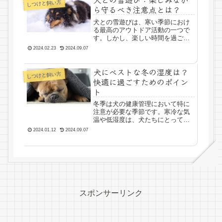
しつけと飼い方
ら守るべき注意点とは？
犬との雪遊びは、寒い季節におけ
る最高のアウトドア活動の一つで
す。しかし、楽しい時間を過ごす
ためには、いくつかの注意点があ
2024.02.23
2024.09.07
ります。この記事では、犬と一緒
に雪の中で遊ぶ際に知っておくべ
犬にベストな冬の湿度は？
き情報と、事前に準備しておくべ
しつけと飼い方
きことを詳しく解説します。犬
快適に過ごすためのポイン
と...
ト
冬季は犬の健康管理において特に
注意が必要な季節です。寒冷な気
温や低湿度は、犬たちにとってさ
まざまな健康リスクをもたらす可
2024.01.12
2024.09.07
能性があります。特に湿度の管理
は、快適な生活を送る上で重要な
要素の一つです。犬と湿度の関係
を理解することで、彼らが冬の
季...
スポンサーリンク