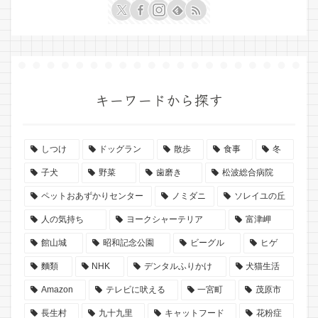
キーワードから探す
しつけ
ドッグラン
散歩
食事
冬
子犬
野菜
歯磨き
松波総合病院
ペットおあずかりセンター
ノミダニ
ソレイユの丘
人の気持ち
ヨークシャーテリア
富津岬
館山城
昭和記念公園
ビーグル
ヒゲ
麵類
NHK
デンタルふりかけ
犬猫生活
Amazon
テレビに吠える
一宮町
茂原市
長生村
九十九里
キャットフード
花粉症