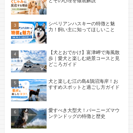
とその心理を徹底解説
シベリアンハスキーの特徴と魅
力！飼い主に知ってほしいこと
【犬とおでかけ】富津岬で海風散
歩｜愛犬と楽しむ絶景コースと見
どころガイド
犬と楽しむ江の島&鵠沼海岸！お
すすめスポットと過ごし方ガイド
愛すべき大型犬！バーニーズマウ
ンテンドッグの特徴と歴史