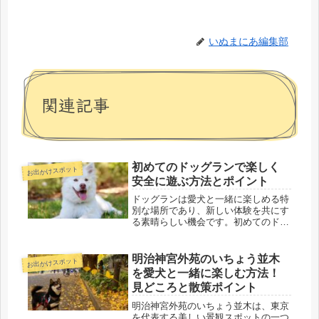
いぬまにあ編集部
関連記事
初めてのドッグランで楽しく
お出かけスポット
安全に遊ぶ方法とポイント
ドッグランは愛犬と一緒に楽しめる特
別な場所であり、新しい体験を共にす
る素晴らしい機会です。初めてのドッ
グラン利用はワクワクする反面、不安
もあるかもしれませんが、この記事で
は楽しく安全に遊ぶためのポイントと
明治神宮外苑のいちょう並木
お出かけスポット
注意点をご紹介します。ドッグランと
を愛犬と一緒に楽しむ方法！
は...
見どころと散策ポイント
明治神宮外苑のいちょう並木は、東京
を代表する美しい景観スポットの一つ