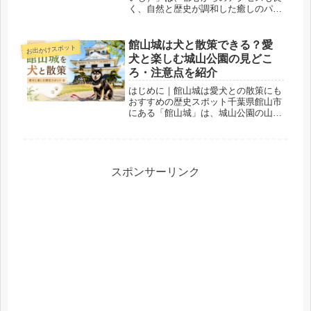
く、自然と歴史が調和した癒しのパワ
ースポット。緑あふれる境内と名物の
「深大寺そば」で知られ、休日は多く
の人が訪れます。そんな深大寺は、犬
館山城は犬と散策できる？愛
お出かけスポット
連れでのおでかけにもぴったりなスポ
犬と楽しむ城山公園の見どこ
ッ...
ろ・注意点を紹介
はじめに｜館山城は愛犬との散策にも
おすすめの歴史スポット千葉県館山市
にある「館山城」は、城山公園の山頂
に建つ天守閣風の建物が印象的な観光
スポットです。南総里見八犬伝ゆかり
の地としても知られており、歴史を感
じながら自然の中を散策できるのが魅
力...
スポンサーリンク