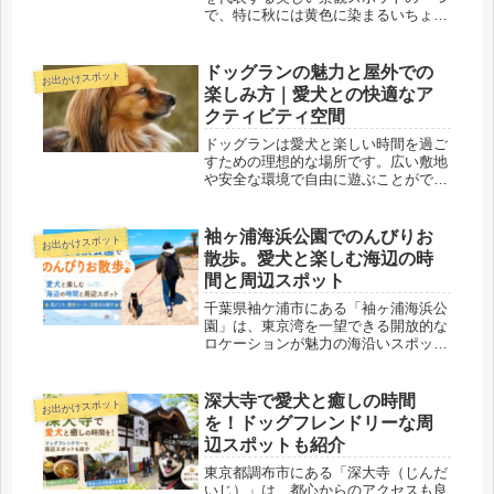
で、特に秋には黄色に染まるいちょう
並木が広がり、多くの観光客や地元の
人々が訪れます。犬を飼っている方に
とって、愛犬と一緒にこの美しい場所
ドッグランの魅力と屋外での
お出かけスポット
を散策することは非常に魅力的な体験
楽しみ方｜愛犬との快適なア
で...
クティビティ空間
ドッグランは愛犬と楽しい時間を過ご
すための理想的な場所です。広い敷地
や安全な環境で自由に遊ぶことがで
き、愛犬の社会化や運動不足解消にも
ぴったりです。この記事では、ドッグ
ランの魅力と屋外での愛犬との楽しみ
袖ヶ浦海浜公園でのんびりお
お出かけスポット
方について、具体的なアイデアや注意
散歩。愛犬と楽しむ海辺の時
点を...
間と周辺スポット
千葉県袖ケ浦市にある「袖ヶ浦海浜公
園」は、東京湾を一望できる開放的な
ロケーションが魅力の海沿いスポッ
ト。広々とした芝生広場や遊歩道が整
備されており、犬連れでのんびり散歩
を楽しめる公園として人気です。今回
深大寺で愛犬と癒しの時間
お出かけスポット
いぬまにあ編集部では当公園を愛犬と
を！ドッグフレンドリーな周
一緒...
辺スポットも紹介
東京都調布市にある「深大寺（じんだ
いじ）」は、都心からのアクセスも良